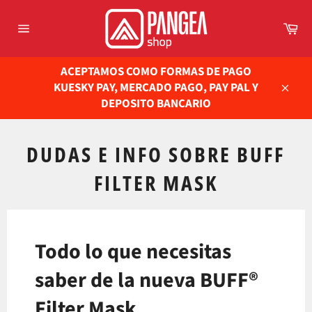
Ir
directamente
Ca
al
Navegación
contenido
ACEPTAMOS COMO FORMAS DE PAGO
KUESKY PAY, MERCADO PAGO, PAY PAL Y
Cerra
DEPOSITO BANCARIO
DUDAS E INFO SOBRE BUFF
FILTER MASK
Todo lo que necesitas
saber de la nueva BUFF®
Filter Mask