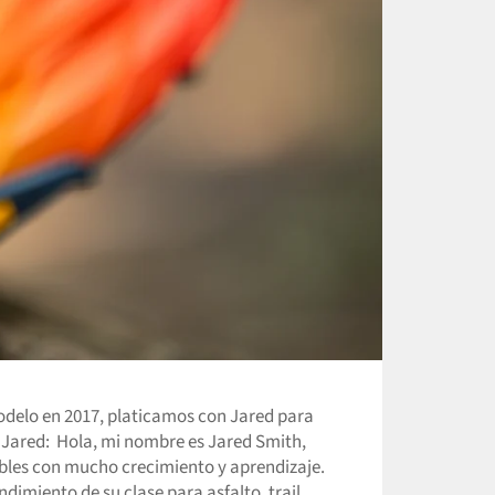
odelo en 2017, platicamos con Jared para
 Jared: Hola, mi nombre es Jared Smith,
íbles con mucho crecimiento y aprendizaje.
imiento de su clase para asfalto, trail,...