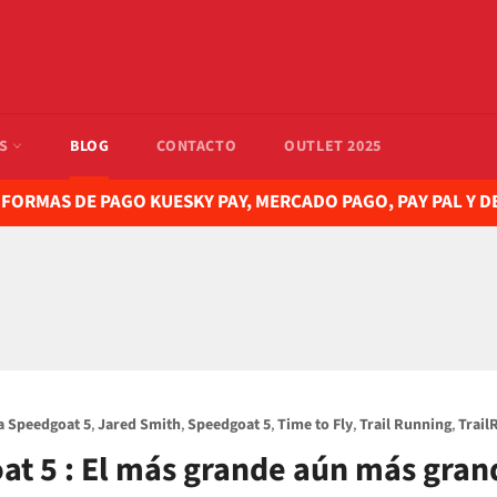
AS
BLOG
CONTACTO
OUTLET 2025
ORMAS DE PAGO KUESKY PAY, MERCADO PAGO, PAY PAL Y 
 Speedgoat 5
,
Jared Smith
,
Speedgoat 5
,
Time to Fly
,
Trail Running
,
Trail
at 5 : El más grande aún más gran