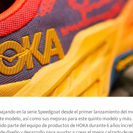
bajando en la serie Speedgoat desde el primer lanzamiento del m
te modelo, así como sus mejoras para este quinto modelo y más.
sido parte del equipo de productos de HOKA durante 6 años incre
 diseño y desarrollo para ayudar a crear el mejor calzado de rend