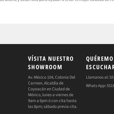
VÍSITA NUESTRO
QUÉREMO
SHOWROOM
ESCUCHA
gram
ouTube
Av. México 104, Colonia Del
Llamanos al: 5
Carmen, Alcaldía de
Whats App: 551
Coyoacán en Ciudad de
México, lunes a viernes de
9am a 6pm ó con cita hasta
las 8pm; sábado previa cita.