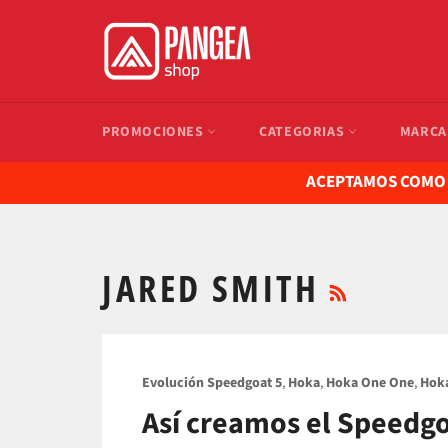
Ir
directamente
al
contenido
PROMOCIONES
CATEGORIAS
MARC
ACEPTAMOS COMO F
RSS
JARED SMITH
Evolución Speedgoat 5
,
Hoka
,
Hoka One One
,
Hoka
Así creamos el Speedgo